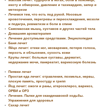
Массаж лечит: судороги в ногах, боли в пояснице,
икоту и обмороки, давление и тахикардию, запор и
метеоризм
Лечимся тем, что есть под рукой. Носовые
кровотечения, перегревы и переохлаждения, мозоли
и подагра, ревматизм и боли в спине
Самомассаж мышц, суставов и других частей тела
Домашняя ароматерапия
Лечение доступными средствами. Энциклопедия
Баня лечит
Яйцо лечит: отеки ног, несварение, потерю голоса,
перхоть и облысение, сухость кожи
Крупы лечат: больные суставы, дерматит,
недержание мочи, панкреатит, варикозную болезнь
Пиявки лечат
Простая еда лечит: отравления, похмелье, нервы,
плохую память, простуду и грипп
Йод лечит: ожоги и раны, атеросклероз, варикоз,
ОРВИ и ОРЗ
Лечение. Палки для скандинавской ходьбы.
Упражнения для здоровья
Сахар лечит