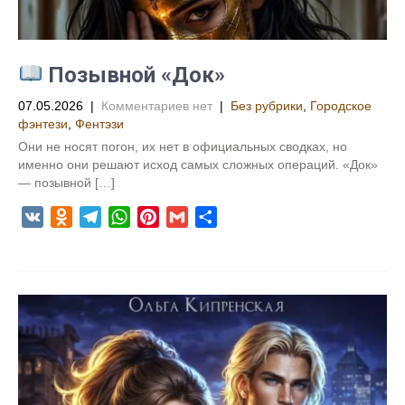
i
k
i
Позывной «Док»
07.05.2026
|
Комментариев нет
|
Без рубрики
,
Городское
фэнтези
,
Фентэзи
Они не носят погон, их нет в официальных сводках, но
именно они решают исход самых сложных операций. «Док»
— позывной […]
V
O
T
W
P
G
О
K
d
e
h
i
m
т
n
l
a
n
a
п
o
e
t
t
i
р
k
g
s
e
l
а
l
r
A
r
в
a
a
p
e
и
s
m
p
s
т
s
t
ь