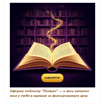
n
к
i
k
i
Оформи подписку "Литрес" — и весь каталог
книг у тебя в кармане за фиксированную цену.