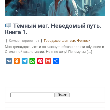
n
i
k
i
Тёмный маг. Неведомый путь.
Книга 1.
|
Комментариев нет
|
Городское фэнтези
,
Фентэзи
Мне тринадцать лет, и по закону я обязан пройти обучение в
Столичной школе магии. Но я не хочу! Почему вы […]
V
O
T
W
P
G
О
K
d
e
h
i
m
т
n
l
a
n
a
п
o
e
t
t
i
р
k
g
s
e
l
а
l
r
A
r
в
П
Поиск
a
a
p
e
и
о
s
m
p
s
т
и
s
t
ь
с