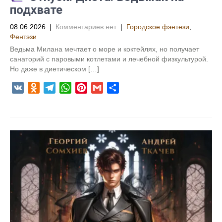
подхвате
08.06.2026
|
Комментариев нет
|
Городское фэнтези
,
Фентэзи
Ведьма Милана мечтает о море и коктейлях, но получает
санаторий с паровыми котлетами и лечебной физкультурой.
Но даже в диетическом […]
V
O
T
W
P
G
О
K
d
e
h
i
m
т
n
l
a
n
a
п
o
e
t
t
i
р
k
g
s
e
l
а
l
r
A
r
в
a
a
p
e
и
s
m
p
s
т
s
t
ь
n
i
k