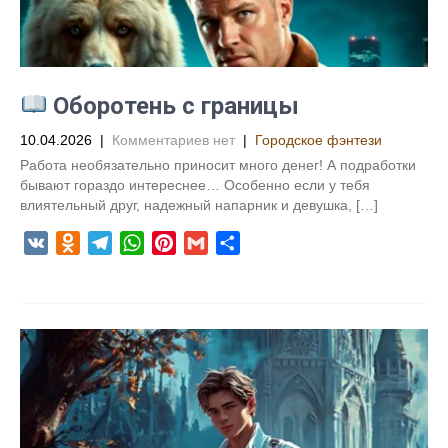
n
i
k
i
Оборотень с границы
10.04.2026
|
Комментариев нет
|
Городское фэнтези
Работа необязательно приносит много денег! А подработки
бывают гораздо интереснее… Особенно если у тебя
влиятельный друг, надежный напарник и девушка, […]
V
O
T
W
P
G
О
K
d
e
h
i
m
т
n
l
a
n
a
п
o
e
t
t
i
р
k
g
s
e
l
а
l
r
A
r
в
a
a
p
e
и
s
m
p
s
т
s
t
ь