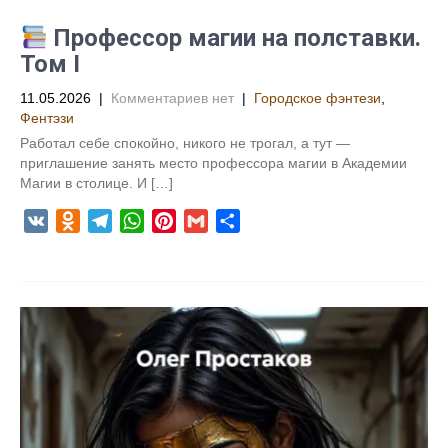
i
Профессор магии на полставки.
Том I
11.05.2026
|
Комментариев нет
|
Городское фэнтези
,
Фентэзи
Работал себе спокойно, никого не трогал, а тут —
приглашение занять место профессора магии в Академии
Магии в столице. И […]
V
O
T
W
P
G
О
K
d
e
h
i
m
т
n
l
a
n
a
п
o
e
t
t
i
р
k
g
s
e
l
а
l
r
A
r
в
a
a
p
e
и
s
m
p
s
т
s
t
ь
n