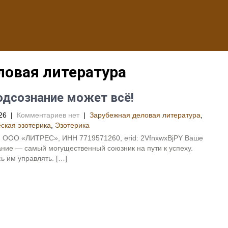
ловая литература
дсознание может всё!
26
|
Комментариев нет
|
Зарубежная деловая литература
,
ская эзотерика
,
Эзотерика
. ООО «ЛИТРЕС», ИНН 7719571260, erid: 2VfnxwxBjPY Ваше
ние — самый могущественный союзник на пути к успеху.
ь им управлять. […]