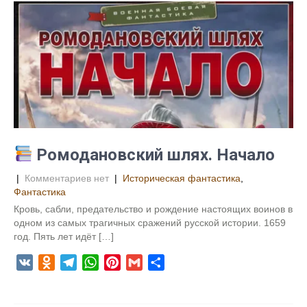
k
g
s
e
l
а
l
r
A
r
в
a
a
p
e
и
s
m
p
s
т
s
t
ь
n
i
k
i
Ромодановский шлях. Начало
|
Комментариев нет
|
Историческая фантастика
,
Фантастика
Кровь, сабли, предательство и рождение настоящих воинов в
одном из самых трагичных сражений русской истории. 1659
год. Пять лет идёт […]
V
O
T
W
P
G
О
K
d
e
h
i
m
т
n
l
a
n
a
п