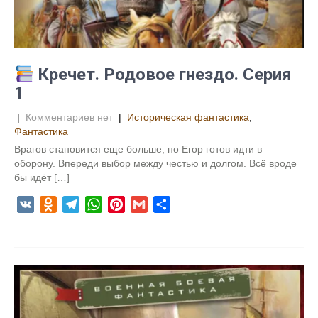
n
i
k
i
Кречет. Родовое гнездо. Серия
1
|
Комментариев нет
|
Историческая фантастика
,
Фантастика
Врагов становится еще больше, но Егор готов идти в
оборону. Впереди выбор между честью и долгом. Всё вроде
бы идёт […]
V
O
T
W
P
G
О
K
d
e
h
i
m
т
n
l
a
n
a
п
o
e
t
t
i
р
k
g
s
e
l
а
l
r
A
r
в
a
a
p
e
и