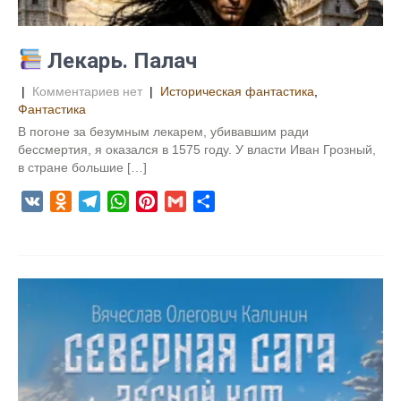
k
i
Лекарь. Палач
|
Комментариев нет
|
Историческая фантастика
,
Фантастика
В погоне за безумным лекарем, убивавшим ради
бессмертия, я оказался в 1575 году. У власти Иван Грозный,
в стране большие […]
V
O
T
W
P
G
О
K
d
e
h
i
m
т
n
l
a
n
a
п
o
e
t
t
i
р
k
g
s
e
l
а
l
r
A
r
в
a
a
p
e
и
s
m
p
s
т
s
t
ь
n