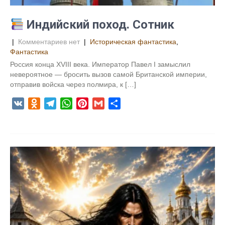
k
i
Индийский поход. Сотник
|
Комментариев нет
|
Историческая фантастика
,
Фантастика
Россия конца XVIII века. Император Павел I замыслил
невероятное — бросить вызов самой Британской империи,
отправив войска через полмира, к […]
V
O
T
W
P
G
О
K
d
e
h
i
m
т
n
l
a
n
a
п
o
e
t
t
i
р
k
g
s
e
l
а
l
r
A
r
в
a
a
p
e
и
s
m
p
s
т
s
t
ь
n
i