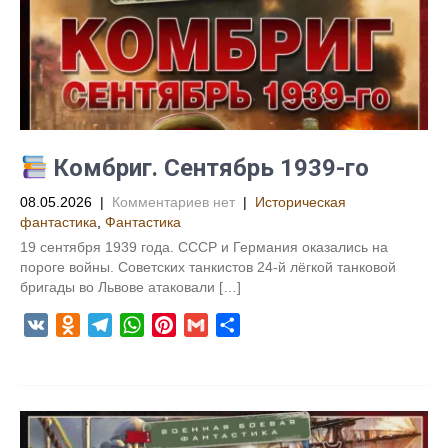
a
a
p
e
и
s
m
p
s
т
s
t
ь
n
i
k
i
Комбриг. Сентябрь 1939-го
08.05.2026
|
Комментариев нет
|
Историческая
фантастика
,
Фантастика
19 сентября 1939 года. СССР и Германия оказались на
пороге войны. Советских танкистов 24-й лёгкой танковой
бригады во Львове атаковали […]
V
O
T
W
P
G
О
K
d
e
h
i
m
т
n
l
a
n
a
п
o
e
t
t
i
р
k
g
s
e
l
а
l
r
A
r
в