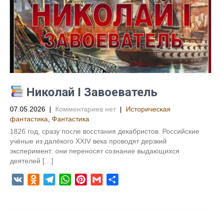
a
a
p
e
и
s
m
p
s
т
s
t
ь
n
i
k
i
Николай I Завоеватель
07.05.2026
|
Комментариев нет
|
Историческая
фантастика
,
Фантастика
1826 год, сразу после восстания декабристов. Российские
учёные из далёкого XXIV века проводят дерзкий
эксперимент: они переносят сознание выдающихся
деятелей […]
V
O
T
W
P
G
О
K
d
e
h
i
m
т
n
l
a
n
a
п
o
e
t
t
i
р