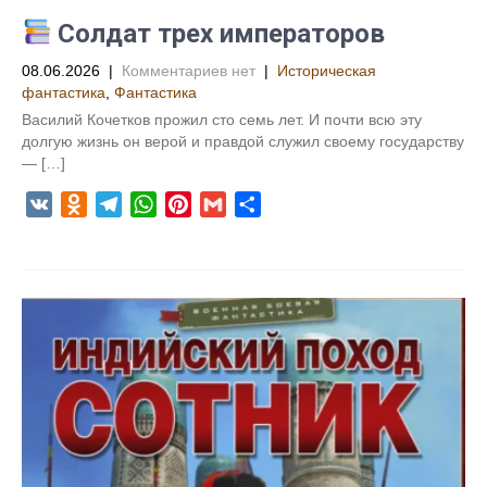
i
Солдат трех императоров
08.06.2026
|
Комментариев нет
|
Историческая
фантастика
,
Фантастика
Василий Кочетков прожил сто семь лет. И почти всю эту
долгую жизнь он верой и правдой служил своему государству
— […]
V
O
T
W
P
G
О
K
d
e
h
i
m
т
n
l
a
n
a
п
o
e
t
t
i
р
k
g
s
e
l
а
l
r
A
r
в
a
a
p
e
и
s
m
p
s
т
s
t
ь
n
i