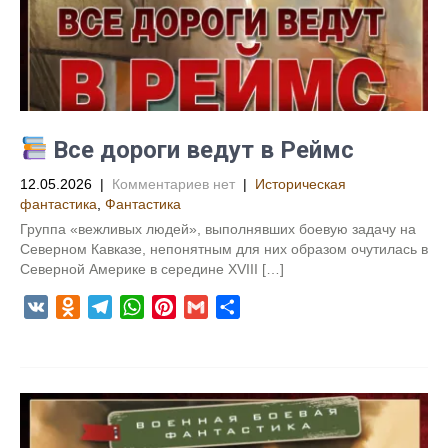
s
m
p
s
т
s
t
ь
n
i
k
i
Все дороги ведут в Реймс
12.05.2026
|
Комментариев нет
|
Историческая
фантастика
,
Фантастика
Группа «вежливых людей», выполнявших боевую задачу на
Северном Кавказе, непонятным для них образом очутилась в
Северной Америке в середине XVIII […]
V
O
T
W
P
G
О
K
d
e
h
i
m
т
n
l
a
n
a
п
o
e
t
t
i
р
k
g
s
e
l
а
l
r
A
r
в