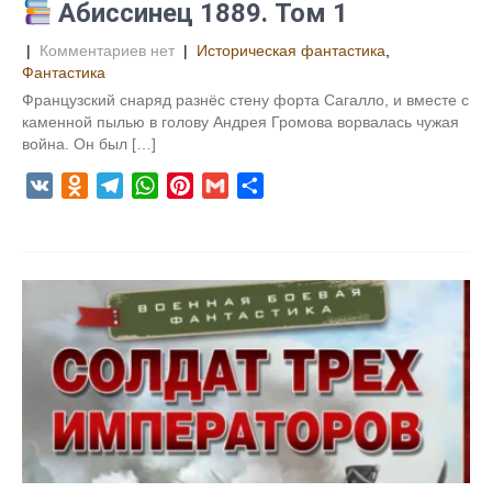
Абиссинец 1889. Том 1
|
Комментариев нет
|
Историческая фантастика
,
Фантастика
Французский снаряд разнёс стену форта Сагалло, и вместе с
каменной пылью в голову Андрея Громова ворвалась чужая
война. Он был […]
V
O
T
W
P
G
О
K
d
e
h
i
m
т
n
l
a
n
a
п
o
e
t
t
i
р
k
g
s
e
l
а
l
r
A
r
в
a
a
p
e
и
s
m
p
s
т
s
t
ь
n
i
k