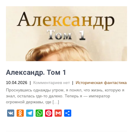
o
e
t
t
i
р
k
g
s
e
l
а
l
r
A
r
в
a
a
p
e
и
s
m
p
s
т
s
t
ь
n
i
k
i
Александр. Том 1
10.04.2026
|
Комментариев нет
|
Историческая фантастика
Проснувшись однажды утром, я понял, что жизнь, которую я
знал, осталась где-то далеко. Теперь я — император
огромной державы, где […]
V
O
T
W
P
G
О
K
d
e
h
i
m
т
n
l
a
n
a
п