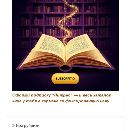
k
я
i
з
а
п
и
с
и
Оформи подписку "Литрес" — и весь каталог
книг у тебя в кармане за фиксированную цену.
Без рубрики