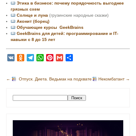
Этика в бизнесе: почему порядочность выгоднее
грязных схем
Солнце и луна
(грузинские народные сказки)
Аконит (борец)
Обучающие курсы GeekBrains
GeekBrains для детей: программирование и IT-
навыки с 8 до 15 лет
V
O
T
W
P
G
О
K
d
e
h
i
m
т
n
l
a
n
a
п
Н
←
Отпуск. Диета. Ведьмак на подхвате
Некомбатант
→
o
e
t
t
i
р
а
k
g
s
e
l
а
в
l
r
A
r
в
П
Поиск
и
a
a
p
e
и
о
s
m
p
s
т
г
и
s
t
ь
с
а
к
n
ц
i
и