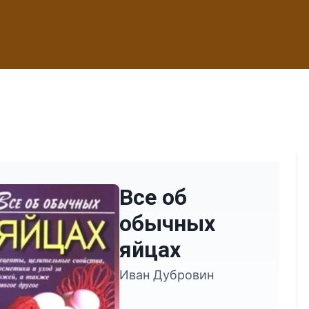
Все об
обычных
яйцах
Иван Дубровин