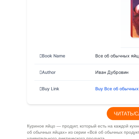
в
i
t
и
т
ь
Book Name
Все об обычных яйц
Author
Иван Дубровин
Buy Link
Buy Все об обычных
ЧИТАТЬ/С
Куриное яйцо — продукт, который есть на каждой кух
об обычных яйцах» из серии «Всё об обычных продукт
удивительного диетического продукта.