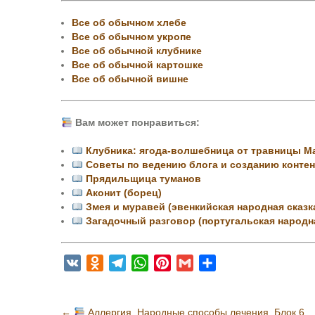
Все об обычном хлебе
Все об обычном укропе
Все об обычной клубнике
Все об обычной картошке
Все об обычной вишне
Вам может понравиться:
Клубника: ягода‑волшебница от травницы 
Советы по ведению блога и созданию контен
Прядильщица туманов
Аконит (борец)
Змея и муравей (эвенкийская народная сказк
Загадочный разговор (португальская народна
V
O
T
W
P
G
О
K
d
e
h
i
m
т
n
l
a
n
a
п
Н
←
Аллергия. Народные способы лечения. Блок 6
o
e
t
t
i
р