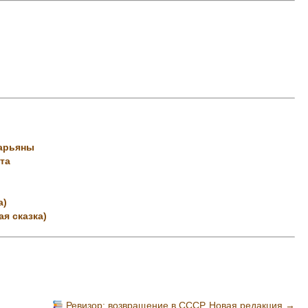
Марьяны
та
а)
я сказка)
Ревизор: возвращение в СССР. Новая редакция
→