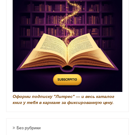
а
п
и
с
и
Оформи подписку "Литрес" — и весь каталог
книг у тебя в кармане за фиксированную цену.
Без рубрики