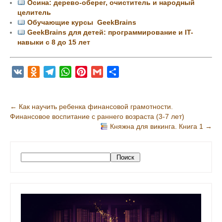
Осина: дерево-оберег, очиститель и народный
целитель
Обучающие курсы GeekBrains
GeekBrains для детей: программирование и IT-
навыки с 8 до 15 лет
V
O
T
W
P
G
О
K
d
e
h
i
m
т
n
l
a
n
a
п
Н
←
Как научить ребенка финансовой грамотности.
o
e
t
t
i
р
Финансовое воспитание с раннего возраста (3-7 лет)
а
k
g
s
e
l
а
Княжна для викинга. Книга 1
→
в
l
r
A
r
в
и
a
a
p
e
и
s
m
p
s
т
г
П
Поиск
s
t
ь
о
а
и
n
ц
с
i
и
к
k
я
i
з