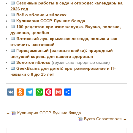
Сезонные работы в саду и огороде: календарь на
2026 год
Всё о яблоне и яблоках
Кулинария СССР. Лучшие блюда
100 рецептов при язве желудка. Вкусно, полезно,
душевно, целебно
Ялтинский лук: крымская легенда, польза и как
отличить настоящий
Горец змеиный (раковые шейки): природный
вяжущий корень для вашего здоровья
Золотое яблоко
(грузинские народные сказки)
GeekBrains для детей: программирование и IT-
навыки с 8 до 15 лет
V
O
T
W
P
G
О
K
d
e
h
i
m
т
n
l
a
n
a
п
Н
←
Кулинария СССР. Лучшие блюда
o
e
t
t
i
р
Бухта Севастополя
→
а
k
g
s
e
l
а
в
l
r
A
r
в