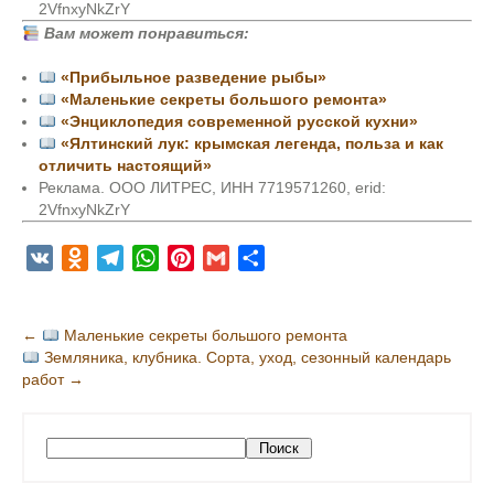
2VfnxyNkZrY
Вам может понравиться:
«Прибыльное разведение рыбы»
«Маленькие секреты большого ремонта»
«Энциклопедия современной русской кухни»
«Ялтинский лук: крымская легенда, польза и как
отличить настоящий»
Реклама. ООО ЛИТРЕС, ИНН 7719571260, erid:
2VfnxyNkZrY
V
O
T
W
P
G
О
K
d
e
h
i
m
т
n
l
a
n
a
п
Н
←
Маленькие секреты большого ремонта
o
e
t
t
i
р
Земляника, клубника. Сорта, уход, сезонный календарь
а
k
g
s
e
l
а
работ
→
в
l
r
A
r
в
и
a
a
p
e
и
s
m
p
s
т
г
П
Поиск
s
t
ь
о
а
и