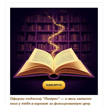
n
ц
с
i
и
к
k
я
i
з
а
п
и
с
и
Оформи подписку "Литрес" — и весь каталог
книг у тебя в кармане за фиксированную цену.