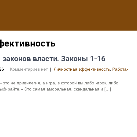
ффективность
 законов власти. Законы 1-16
26
|
Комментариев нет
|
Личностная эффективность
,
Работа-
– это не привилегия, а игра, в которой вы либо игрок, либо
ыбирайте.» Это самая аморальная, скандальная и […]