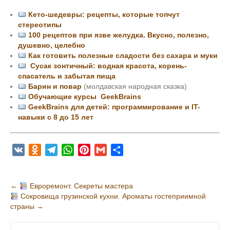
Кето-шедевры: рецепты, которые топчут
стереотипы
100 рецептов при язве желудка. Вкусно, полезно,
душевно, целебно
Как готовить полезные сладости без сахара и муки
Сусак зонтичный: водная красота, корень-
спасатель и забытая пища
Барин и повар
(молдавская народная сказка)
Обучающие курсы GeekBrains
GeekBrains для детей: программирование и IT-
навыки с 8 до 15 лет
V
O
T
W
P
G
О
K
d
e
h
i
m
т
n
l
a
n
a
п
Н
←
Евроремонт. Секреты мастера
o
e
t
t
i
р
Сокровища грузинской кухни. Ароматы гостеприимной
а
k
g
s
e
l
а
страны
→
в
l
r
A
r
в
и
a
a
p
e
и