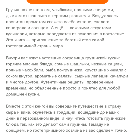
Грузия пахнет теплом, улыбками, пряными специями,
дымком от шашлыка и терпким ркацители. Воздух здесь
пропитан ароматом свежего хлеба из тоне, спелого
винограда и солнцем. А ещё — вековыми секретами
кулинарии, которые передаются из поколения в поколение.
Эта книга — приглашение за богатый стол самой
гостеприимной страны мира.
Внутри вас ждут настоящие сокровища грузинской кухни:
горячие мясные блюда, сочные шашлыки, нежные сациви,
пряные чахохбили, рыба по-грузински, хрустящие хинкали с
соком внутри, ароматные салаты, сырные лепёшки хачапури
и многое другое. Аутентичные рецепты, проверенные
временем, но объясненные просто и понятно для любой
домашней кухни.
Вместе с этой книгой вы совершите путешествие в страну
сыра и вина, окунётесь в традиции, дошедшие до наших
дней в первозданном виде, и научитесь готовить грузинские
блюда так, как это делают сами грузины. Тамаду не
обещаем, но гостеприимного хозяина из вас сделаем точно.