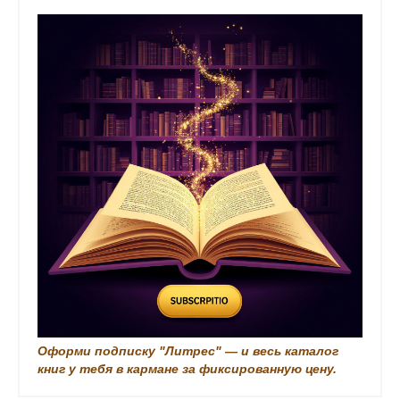
с
n
ц
к
i
и
k
я
i
з
а
п
и
с
и
Оформи подписку "Литрес" — и весь каталог
книг у тебя в кармане за фиксированную цену.