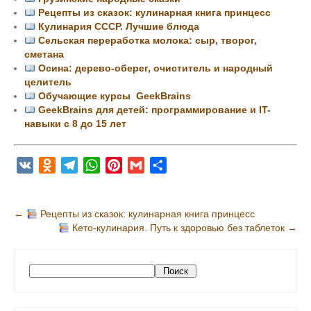
Рецепты из сказок: кулинарная книга принцесс
Кулинария СССР. Лучшие блюда
Сельская переработка молока: сыр, творог,
сметана
Осина: дерево-оберег, очиститель и народный
целитель
Обучающие курсы GeekBrains
GeekBrains для детей: программирование и IT-
навыки с 8 до 15 лет
V
O
T
W
P
G
О
K
d
e
h
i
m
т
n
l
a
n
a
п
Н
←
Рецепты из сказок: кулинарная книга принцесс
o
e
t
t
i
р
Кето-кулинария. Путь к здоровью без таблеток
→
а
k
g
s
e
l
а
в
l
r
A
r
в
и
a
a
p
e
и
П
Поиск
s
m
p
s
т
г
о
s
t
ь
и
а