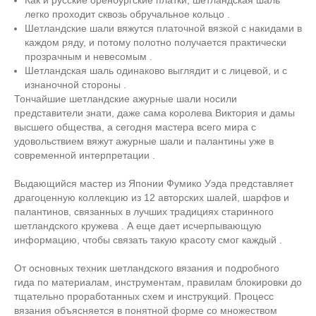
Как и русские оренбургские платки, шетландская шаль
легко проходит сквозь обручальное кольцо .
Шетландские шали вяжутся платочной вязкой с накидами в
каждом ряду, и потому полотно получается практически
прозрачным и невесомым .
Шетландская шаль одинаково выглядит и с лицевой, и с
изнаночной стороны .
Тончайшие шетландские ажурные шали носили
представители знати, даже сама королева Виктория и дамы
высшего общества, а сегодня мастера всего мира с
удовольствием вяжут ажурные шали и палантины уже в
современной интерпретации .
Выдающийся мастер из Японии Фумико Уэда представляет
драгоценную коллекцию из 12 авторских шалей, шарфов и
палантинов, связанных в лучших традициях старинного
шетландского кружева . А еще дает исчерпывающую
информацию, чтобы связать такую красоту смог каждый .
От основных техник шетландского вязания и подробного
гида по материалам, инструментам, правилам блокировки до
тщательно проработанных схем и инструкций. Процесс
вязания объясняется в понятной форме со множеством