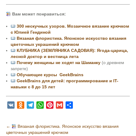
Вам может понравиться:
300 нескучных узоров. Мозаичное вязание крючком
с Юлией Гендиной
Вязаная флористика. Японское искусство вязания
цветочных украшений крючком
КЛУБНИКА (ЗЕМЛЯНИКА САДОВАЯ): Ягода-царица,
лесной доктор и вестница лета
Почему женщины не ходят на Шаманку
(о древнем
запрете)
Обучающие курсы GeekBrains
GeekBrains для детей: программирование и IT-
навыки с 8 до 15 лет
V
O
T
W
P
G
О
K
d
e
h
i
m
т
n
l
a
n
a
п
Н
←
Вязаная флористика. Японское искусство вязания
o
e
t
t
i
р
цветочных украшений крючком
а
k
g
s
e
l
а