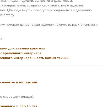
кты: пледы, подушки, салфетки и даже ковры.
 и направления, создавая свои уникальные изделия.
твом: QR-коды внутри помогут присоединиться к движению
о автору.
ику, которая делает ваши изделия яркими, выразительными и
»:
мами для вязания крючком
современного интерьера
менного интерьера: шесть новых техник
новичков и виртуозов
о споре двух владык)
-навыки с 8 до 15 лет