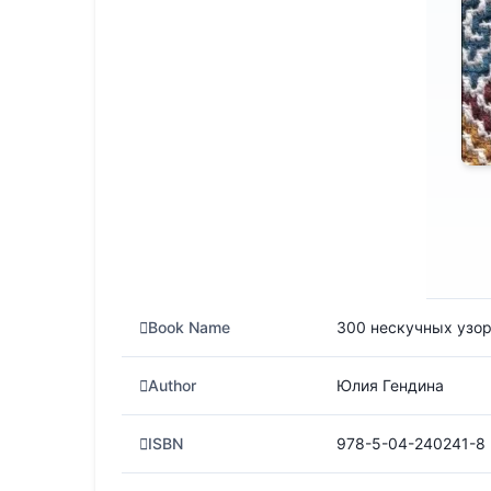
в
i
t
и
т
ь
Book Name
300 нескучных узор
Author
Юлия Гендина
ISBN
978-5-04-240241-8