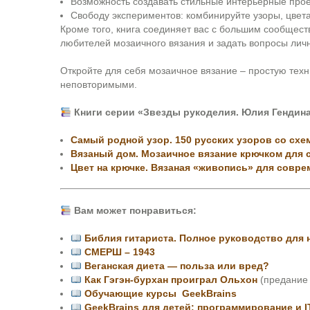
Возможность создавать стильные интерьерные прое
Свободу экспериментов: комбинируйте узоры, цвета
Кроме того, книга соединяет вас с большим сообщес
любителей мозаичного вязания и задать вопросы личн
Откройте для себя мозаичное вязание – простую техн
неповторимыми.
Книги серии «Звезды рукоделия. Юлия Гендина
Самый родной узор. 150 русских узоров со схе
Вязаный дом. Мозаичное вязание крючком для 
Цвет на крючке. Вязаная «живопись» для совре
Вам может понравиться:
Библия гитариста. Полное руководство для 
СМЕРШ – 1943
Веганская диета — польза или вред?
Как Гэгэн-бурхан проиграл Ольхон
(предание 
Обучающие курсы GeekBrains
GeekBrains для детей: программирование и IT