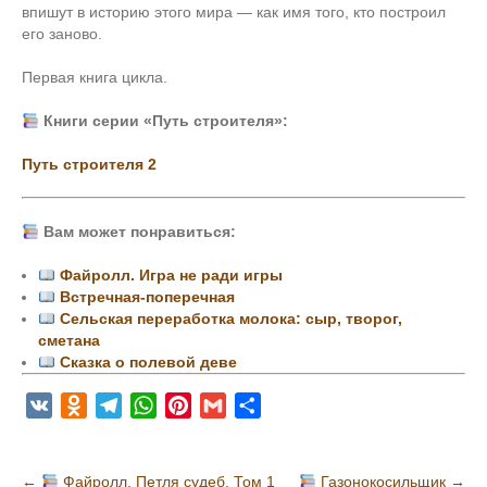
впишут в историю этого мира — как имя того, кто построил
его заново.
Первая книга цикла.
Книги серии «Путь строителя»:
Путь строителя 2
Вам может понравиться:
Файролл. Игра не ради игры
Встречная-поперечная
Сельская переработка молока: сыр, творог,
сметана
Сказка о полевой деве
V
O
T
W
P
G
О
K
d
e
h
i
m
т
n
l
a
n
a
п
Н
←
Файролл. Петля судеб. Том 1
Газонокосильщик
→
o
e
t
t
i
р