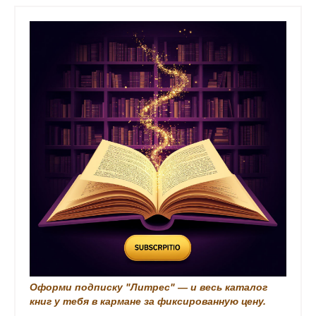
а
с
n
ц
к
i
и
k
я
i
з
а
п
и
с
и
Оформи подписку "Литрес" — и весь каталог
книг у тебя в кармане за фиксированную цену.