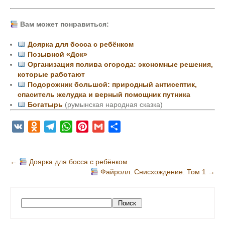
Вам может понравиться:
Доярка для босса с ребёнком
Позывной «Док»
Организация полива огорода: экономные решения,
которые работают
Подорожник большой: природный антисептик,
спаситель желудка и верный помощник путника
Богатырь
(румынская народная сказка)
V
O
T
W
P
G
О
K
d
e
h
i
m
т
n
l
a
n
a
п
Н
←
Доярка для босса с ребёнком
o
e
t
t
i
р
Файролл. Снисхождение. Том 1
→
а
k
g
s
e
l
а
в
l
r
A
r
в
и
a
a
p
e
и
П
Поиск
s
m
p
s
т
г
о
s
t
ь
и