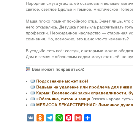
Народная смута угасла, её остановили великие маги
святое, светлое Вдолье и тёмное, мистическое Попер
Маша плохо помнит покойного отца. Знает лишь, что о
него отказались. Девушка привыкла рассчитывать тол
профессии. Неожиданное наследство — старинная ус
сомнения. Но, возможно, это шанс что-то изменить?
В усадьбе есть всё: соседи, с которыми можно обедат
Дом и земля с яблоневым садом могут стать её, но 
Вам может понравиться:
Подсознание может всё!
Ведьма на удаленке или проблема для инкви
Карма: Вселенский закон справедливости, б
«Обезьяна, питон и заяц»
(сказка народа суто-
МЕЛИССА ЛЕКАРСТВЕННАЯ: Лимонное дуновен
V
O
T
W
P
G
О
K
d
e
h
i
m
т
n
l
a
n
a
п