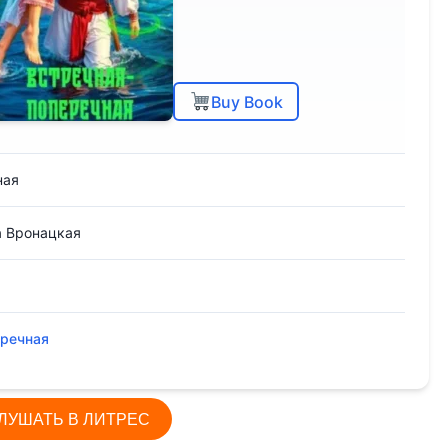
Buy Book
ная
а Вронацкая
еречная
ЛУШАТЬ В ЛИТРЕС