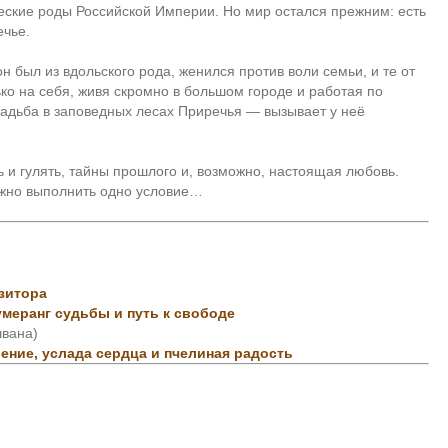
ческие роды Российской Империи. Но мир остался прежним: есть
ечье.
н был из вдольского рода, женился против воли семьи, и те от
ько на себя, живя скромно в большом городе и работая по
адьба в заповедных лесах Приречья — вызывает у неё
ь и гулять, тайны прошлого и, возможно, настоящая любовь.
нужно выполнить одно условие…
зитора
умеранг судьбы и путь к свободе
чвана)
ие, услада сердца и пчелиная радость