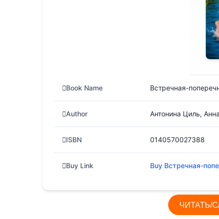
в
i
t
и
т
ь
Book Name
Встречная-попереч
Author
Антонина Циль, Анн
ISBN
0140570027388
Buy Link
Buy Встречная-поп
ЧИТАТЬ/С