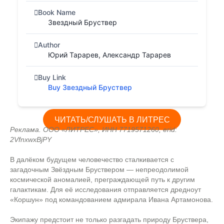
Book Name
Звездный Бруствер
Author
Юрий Тарарев, Александр Тарарев
Buy Link
Buy Звездный Бруствер
ЧИТАТЬ/СЛУШАТЬ В ЛИТРЕС
Реклама. ООО «ЛИТРЕС», ИНН 7719571260, erid:
2VfnxwxBjPY
В далёком будущем человечество сталкивается с
загадочным Звёздным Бруствером — непреодолимой
космической аномалией, преграждающей путь к другим
галактикам. Для её исследования отправляется дредноут
«Коршун» под командованием адмирала Ивана Артамонова.
Экипажу предстоит не только разгадать природу Бруствера,