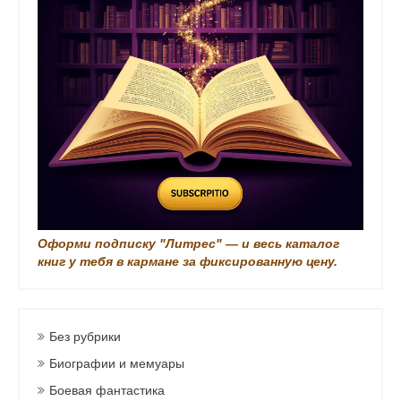
а
п
и
с
и
Оформи подписку "Литрес" — и весь каталог
книг у тебя в кармане за фиксированную цену.
Без рубрики
Биографии и мемуары
Боевая фантастика