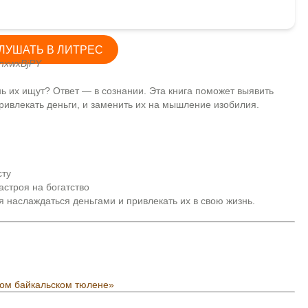
ЛУШАТЬ В ЛИТРЕС
nxwxBjPY
нь их ищут? Ответ — в сознании. Эта книга поможет выявить
ривлекать деньги, и заменить их на мышление изобилия.
сту
астроя на богатство
ся наслаждаться деньгами и привлекать их в свою жизнь.
ом байкальском тюлене»