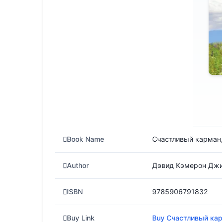
в
i
t
и
т
ь
Book Name
Счастливый карман,
Author
Дэвид Кэмерон Дж
ISBN
9785906791832
Buy Link
Buy Счастливый кар