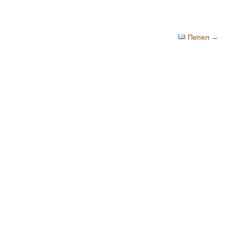
Пепел
→