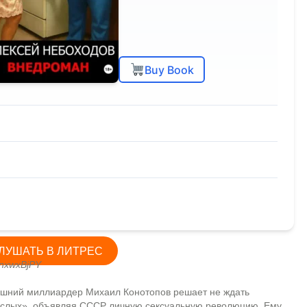
Buy Book
ЛУШАТЬ В ЛИТРЕС
nxwxBjPY
рашний миллиардер Михаил Конотопов решает не ждать
ослых», объявляя СССР личную сексуальную революцию. Ему,