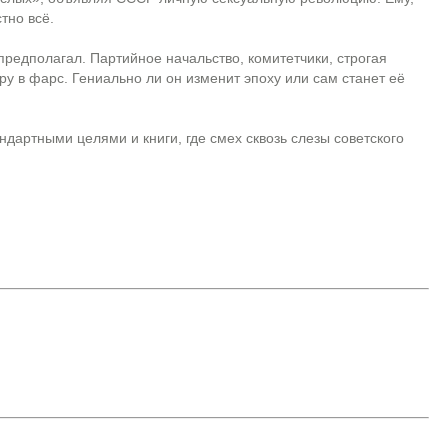
тно всё.
предполагал. Партийное начальство, комитетчики, строгая
у в фарс. Гениально ли он изменит эпоху или сам станет её
андартными целями и книги, где смех сквозь слезы советского