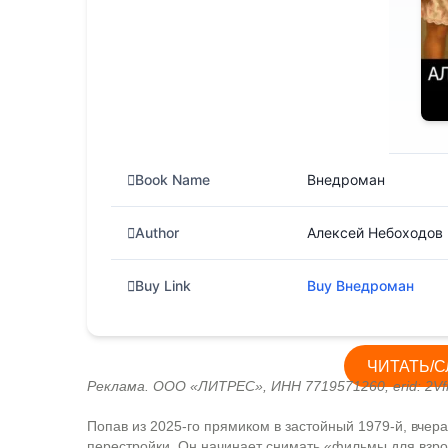
в
i
t
и
т
ь
Book Name
Внедроман
Author
Алексей Небоходов
Buy Link
Buy Внедроман
ЧИТАТЬ/С
Реклама. ООО «ЛИТРЕС», ИНН 7719571260, erid: 2Vf
Попав из 2025-го прямиком в застойный 1979-й, вче
перестройки. Он начинает снимать «фильмы для взр