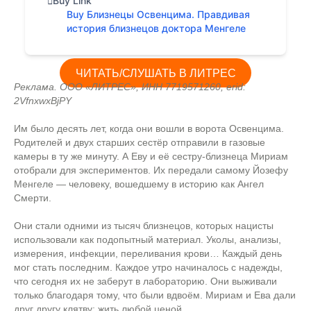
Buy Link
Buy Близнецы Освенцима. Правдивая
история близнецов доктора Менгеле
ЧИТАТЬ/СЛУШАТЬ В ЛИТРЕС
Реклама. ООО «ЛИТРЕС», ИНН 7719571260, erid:
2VfnxwxBjPY
Им было десять лет, когда они вошли в ворота Освенцима.
Родителей и двух старших сестёр отправили в газовые
камеры в ту же минуту. А Еву и её сестру-близнеца Мириам
отобрали для экспериментов. Их передали самому Йозефу
Менгеле — человеку, вошедшему в историю как Ангел
Смерти.
Они стали одними из тысяч близнецов, которых нацисты
использовали как подопытный материал. Уколы, анализы,
измерения, инфекции, переливания крови… Каждый день
мог стать последним. Каждое утро начиналось с надежды,
что сегодня их не заберут в лабораторию. Они выживали
только благодаря тому, что были вдвоём. Мириам и Ева дали
друг другу клятву: жить любой ценой.