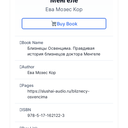
Менгеле
Ева Мозес Кор
Buy Book
Book Name
Близнецы Освенцима. Правдивая
история близнецов доктора Менгеле
Author
Ева Мозес Кор
Pages
https://slushai-audio.ru/bliznecy-
osvencima
ISBN
978-5-17-162122-3