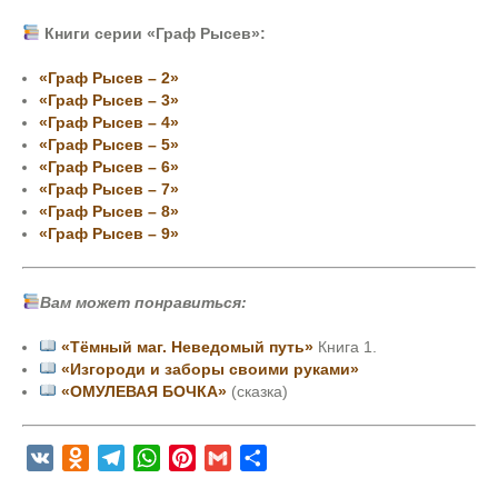
Книги серии «Граф Рысев»:
«Граф Рысев – 2»
«Граф Рысев – 3»
«Граф Рысев – 4»
«Граф Рысев – 5»
«Граф Рысев – 6»
«Граф Рысев – 7»
«Граф Рысев – 8»
«Граф Рысев – 9»
Вам может понравиться:
«Тёмный маг. Неведомый путь»
Книга 1.
«Изгороди и заборы своими руками»
«ОМУЛЕВАЯ БОЧКА»
(сказка)
V
O
T
W
P
G
О
K
d
e
h
i
m
т