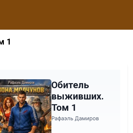
м 1
Обитель
выживших.
Том 1
Рафаэль Дамиров