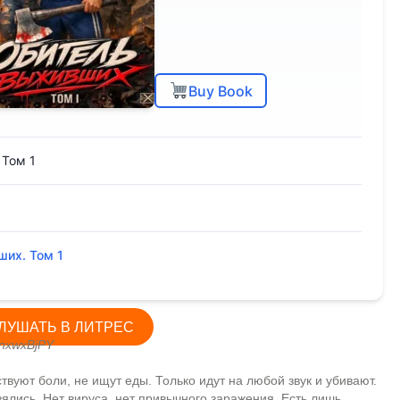
Buy Book
 Том 1
ших. Том 1
ЛУШАТЬ В ЛИТРЕС
nxwxBjPY
твуют боли, не ищут еды. Только идут на любой звук и убивают.
зялись. Нет вируса, нет привычного заражения. Есть лишь