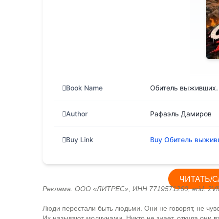
в
i
t
и
т
ь
Book Name
Обитель выживших.
Author
Рафаэль Дамиров
Buy Link
Buy Обитель выжив
ЧИТАТЬ/С
Реклама. ООО «ЛИТРЕС», ИНН 7719571260, erid: 2Vf
Люди перестали быть людьми. Они не говорят, не чувс
Их называют молчунами. Никто не знает, откуда они в