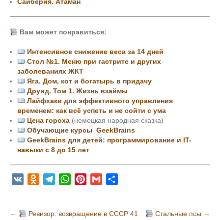
Сайберия. Атаман
Вам может понравиться:
Интенсивное снижение веса за 14 дней
Стол №1. Меню при гастрите и других
заболеваниях ЖКТ
Яга. Дом, кот и богатырь в придачу
Друид. Том 1. Жизнь взаймы
Лайфхаки для эффективного управления
временем: как всё успеть и не сойти с ума
Цена гороха
(немецкая народная сказка)
Обучающие курсы GeekBrains
GeekBrains для детей: программирование и IT-
навыки с 8 до 15 лет
V
O
T
W
P
G
О
K
d
e
h
i
m
т
n
l
a
n
a
п
Н
←
Ревизор: возвращение в СССР 41
Стальные псы
→
o
e
t
t
i
р