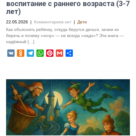
воспитание с раннего возраста (3-7
лет)
22.05.2026
|
Комментариев нет
|
Дети
Как объяснить ребёнку, откуда берутся деньги, зачем их
беречь и почему «хочу» — не всегда «надо»? Эта книга —
надёжный […]
V
O
T
W
P
G
О
K
d
e
h
i
m
т
n
l
a
n
a
п
o
e
t
t
i
р
k
g
s
e
l
а
l
r
A
r
в
a
a
p
e
и
s
m
p
s
т
s
t
ь
n
i
k