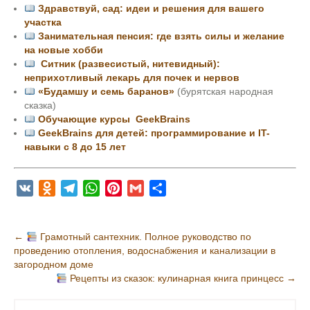
Здравствуй, сад: идеи и решения для вашего
участка
Занимательная пенсия: где взять силы и желание
на новые хобби
Ситник (развесистый, нитевидный):
неприхотливый лекарь для почек и нервов
«Будамшу и семь баранов»
(бурятская народная
сказка)
Обучающие курсы GeekBrains
GeekBrains для детей: программирование и IT-
навыки с 8 до 15 лет
V
O
T
W
P
G
О
K
d
e
h
i
m
т
n
l
a
n
a
п
Н
←
Грамотный сантехник. Полное руководство по
o
e
t
t
i
р
проведению отопления, водоснабжения и канализации в
а
k
g
s
e
l
а
загородном доме
в
l
r
A
r
в
Рецепты из сказок: кулинарная книга принцесс
→
и
a
a
p
e
и
s
m
p
s
т
г