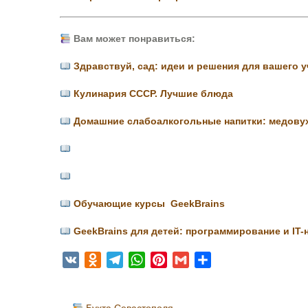
Вам может понравиться:
Здравствуй, сад: идеи и решения для вашего у
Кулинария СССР. Лучшие блюда
Домашние слабоалкогольные напитки: медовуха
Обучающие курсы GeekBrains
GeekBrains для детей: программирование и IT-н
V
O
T
W
P
G
О
K
d
e
h
i
m
т
n
l
a
n
a
п