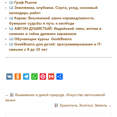
Граф Рысев
Земляника, клубника. Сорта, уход, сезонный
календарь работ
Карма: Вселенский закон справедливости,
бумеранг судьбы и путь к свободе
АЖГОН ДУШИСТЫЙ: Индийский тмин, аптека в
семенах и тайна древних караванов
Обучающие курсы GeekBrains
GeekBrains для детей: программирование и IT-
навыки с 8 до 15 лет
V
O
T
W
P
G
О
K
d
e
h
i
m
т
n
l
a
n
a
п
Н
←
Выживание в дикой природе. Искусство автономной
o
e
t
t
i
р
жизни
а
k
g
s
e
l
а
Хранитель Золотых Земель
→
в
l
r
A
r
в
и
a
a
p
e
и