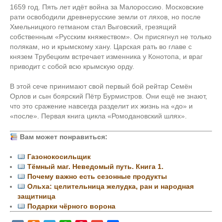
1659 год. Пять лет идёт война за Малороссию. Московские
рати освободили древнерусские земли от ляхов, но после
Хмельницкого гетманом стал Выговский, грезящий
собственным «Русским княжеством». Он присягнул не только
полякам, но и крымскому хану. Царская рать во главе с
князем Трубецким встречает изменника у Конотопа, и враг
приводит с собой всю крымскую орду.
В этой сече принимают свой первый бой рейтар Семён
Орлов и сын боярский Пётр Бурмистров. Они ещё не знают,
что это сражение навсегда разделит их жизнь на «до» и
«после». Первая книга цикла «Ромодановский шлях».
Вам может понравиться:
Газонокосильщик
Тёмный маг. Неведомый путь. Книга 1.
Почему важно есть сезонные продукты
Ольха: целительница желудка, ран и народная
защитница
Подарки чёрного ворона