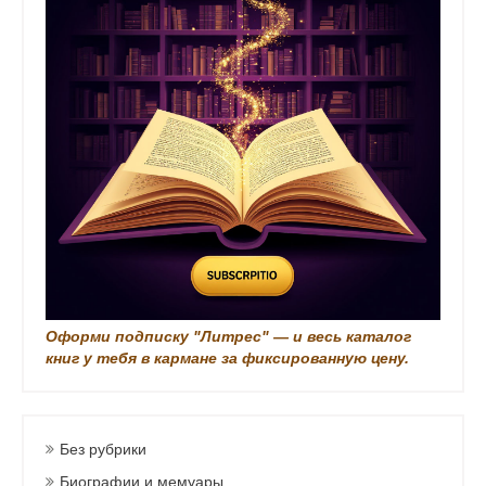
з
а
п
и
с
и
Оформи подписку "Литрес" — и весь каталог
книг у тебя в кармане за фиксированную цену.
Без рубрики
Биографии и мемуары