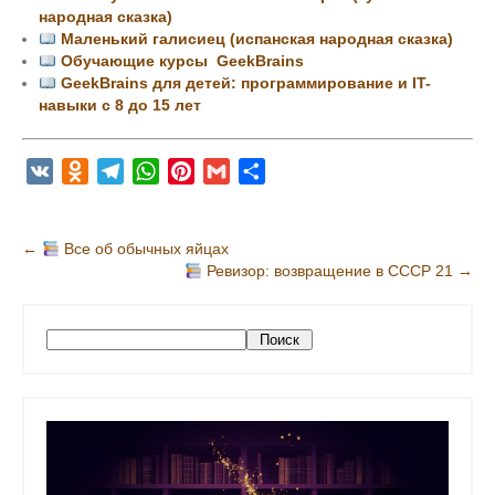
народная сказка)
Маленький галисиец (испанская народная сказка)
Обучающие курсы GeekBrains
GeekBrains для детей: программирование и IT-
навыки с 8 до 15 лет
V
O
T
W
P
G
О
K
d
e
h
i
m
т
n
l
a
n
a
п
Н
←
Все об обычных яйцах
o
e
t
t
i
р
Ревизор: возвращение в СССР 21
→
а
k
g
s
e
l
а
в
l
r
A
r
в
и
a
a
p
e
и
П
Поиск
s
m
p
s
т
г
о
s
t
ь
и
а
с
n
ц
к
i
и
k
я
i