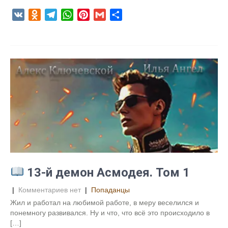
V
O
T
W
P
G
О
K
d
e
h
i
m
т
n
l
a
n
a
п
o
e
t
t
i
р
k
g
s
e
l
а
l
r
A
r
в
a
a
p
e
и
s
m
p
s
т
s
t
ь
n
i
k
i
13-й демон Асмодея. Том 1
|
Комментариев нет
|
Попаданцы
Жил и работал на любимой работе, в меру веселился и
понемногу развивался. Ну и что, что всё это происходило в
[…]