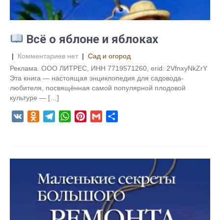
i
k
i
Всё о яблоне и яблоках
|
Комментариев нет
|
Сад и огород
Реклама. ООО ЛИТРЕС, ИНН 7719571260, erid: 2VfnxyNkZrY
Эта книга — настоящая энциклопедия для садовода-
любителя, посвящённая самой популярной плодовой
культуре — […]
V
O
T
W
P
G
О
K
d
e
h
i
m
т
n
l
a
n
a
п
o
e
t
t
i
р
k
g
s
e
l
а
l
r
A
r
в
a
a
p
e
и
s
m
p
s
т
s
t
ь