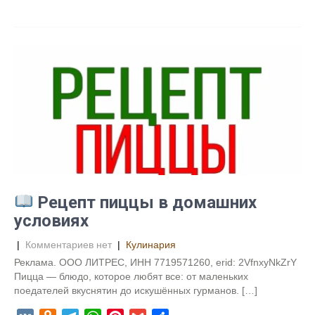
K
d
e
h
i
m
т
n
l
a
n
a
п
o
e
t
t
i
р
k
g
s
e
l
а
l
r
A
r
в
a
a
p
e
и
s
m
p
s
т
s
t
ь
n
i
k
i
Рецепт пиццы в домашних
условиях
|
Комментариев нет
|
Кулинария
Реклама. ООО ЛИТРЕС, ИНН 7719571260, erid: 2VfnxyNkZrY
Пицца — блюдо, которое любят все: от маленьких
поедателей вкуснятин до искушённых гурманов. […]