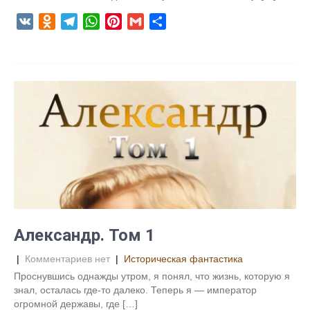
V
O
T
W
P
G
О
K
d
e
h
i
m
т
n
l
a
n
a
п
o
e
t
t
i
р
k
g
s
e
l
а
l
r
A
r
в
a
a
p
e
и
s
m
p
s
т
s
t
ь
n
i
k
i
Александр. Том 1
|
Комментариев нет
|
Историческая фантастика
Проснувшись однажды утром, я понял, что жизнь, которую я
знал, осталась где-то далеко. Теперь я — император
огромной державы, где […]