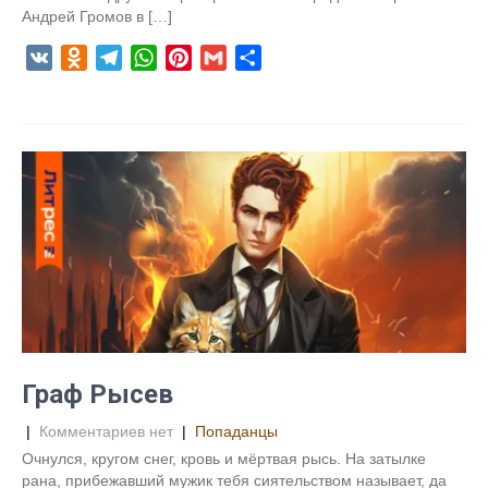
Андрей Громов в […]
V
O
T
W
P
G
О
K
d
e
h
i
m
т
n
l
a
n
a
п
o
e
t
t
i
р
k
g
s
e
l
а
l
r
A
r
в
a
a
p
e
и
s
m
p
s
т
s
t
ь
n
i
k
i
Граф Рысев
|
Комментариев нет
|
Попаданцы
Очнулся, кругом снег, кровь и мёртвая рысь. На затылке
рана, прибежавший мужик тебя сиятельством называет, да