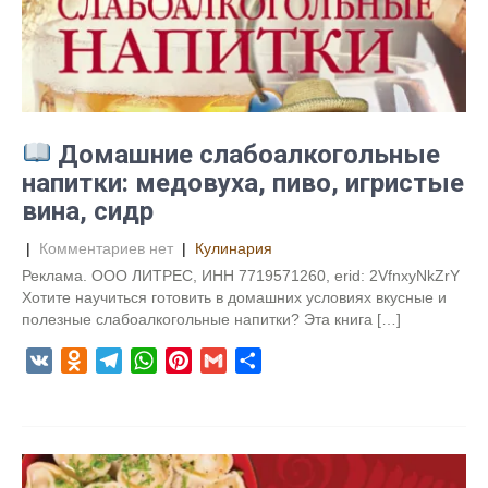
s
t
ь
n
i
k
i
Домашние слабоалкогольные
напитки: медовуха, пиво, игристые
вина, сидр
|
Комментариев нет
|
Кулинария
Реклама. ООО ЛИТРЕС, ИНН 7719571260, erid: 2VfnxyNkZrY
Хотите научиться готовить в домашних условиях вкусные и
полезные слабоалкогольные напитки? Эта книга […]
V
O
T
W
P
G
О
K
d
e
h
i
m
т
n
l
a
n
a
п
o
e
t
t
i
р
k
g
s
e
l
а