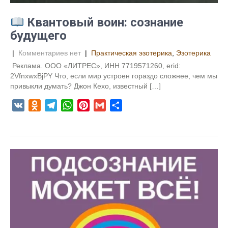
i
Квантовый воин: сознание
будущего
|
Комментариев нет
|
Практическая эзотерика
,
Эзотерика
Реклама. ООО «ЛИТРЕС», ИНН 7719571260, erid:
2VfnxwxBjPY Что, если мир устроен гораздо сложнее, чем мы
привыкли думать? Джон Кехо, известный […]
V
O
T
W
P
G
О
K
d
e
h
i
m
т
n
l
a
n
a
п
o
e
t
t
i
р
k
g
s
e
l
а
l
r
A
r
в
a
a
p
e
и
s
m
p
s
т
s
t
ь
n
i