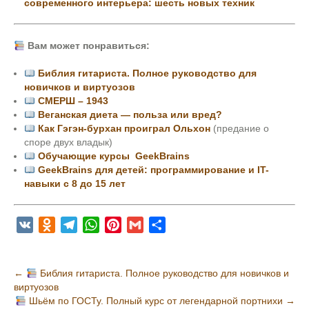
современного интерьера: шесть новых техник
Вам может понравиться:
Библия гитариста. Полное руководство для
новичков и виртуозов
СМЕРШ – 1943
Веганская диета — польза или вред?
Как Гэгэн-бурхан проиграл Ольхон
(предание о
споре двух владык)
Обучающие курсы GeekBrains
GeekBrains для детей: программирование и IT-
навыки с 8 до 15 лет
V
O
T
W
P
G
О
K
d
e
h
i
m
т
n
l
a
n
a
п
Н
←
Библия гитариста. Полное руководство для новичков и
o
e
t
t
i
р
виртуозов
а
k
g
s
e
l
а
Шьём по ГОСТу. Полный курс от легендарной портнихи
→
l
r
A
r
в