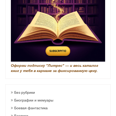
п
и
с
и
Оформи подписку "Литрес" — и весь каталог
книг у тебя в кармане за фиксированную цену.
Без рубрики
Биографии и мемуары
Боевая фантастика
Боевики