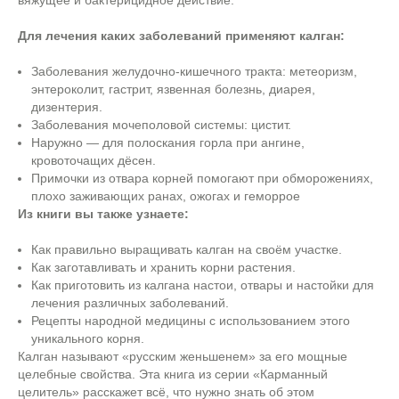
вяжущее и бактерицидное действие.
Для лечения каких заболеваний применяют калган:
Заболевания желудочно-кишечного тракта: метеоризм,
энтероколит, гастрит, язвенная болезнь, диарея,
дизентерия.
Заболевания мочеполовой системы: цистит.
Наружно — для полоскания горла при ангине,
кровоточащих дёсен.
Примочки из отвара корней помогают при обморожениях,
плохо заживающих ранах, ожогах и геморрое
Из книги вы также узнаете:
Как правильно выращивать калган на своём участке.
Как заготавливать и хранить корни растения.
Как приготовить из калгана настои, отвары и настойки для
лечения различных заболеваний.
Рецепты народной медицины с использованием этого
уникального корня.
Калган называют «русским женьшенем» за его мощные
целебные свойства. Эта книга из серии «Карманный
целитель» расскажет всё, что нужно знать об этом