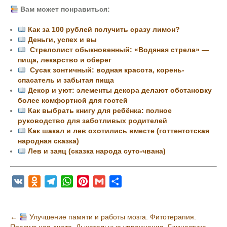
Вам может понравиться:
Как за 100 рублей получить сразу лимон?
Деньги, успех и вы
Стрелолист обыкновенный: «Водяная стрела» —
пища, лекарство и оберег
Сусак зонтичный: водная красота, корень-
спасатель и забытая пища
Декор и уют: элементы декора делают обстановку
более комфортной для гостей
Как выбрать книгу для ребёнка: полное
руководство для заботливых родителей
Как шакал и лев охотились вместе (готтентотская
народная сказка)
Лев и заяц (сказка народа суто-чвана)
V
O
T
W
P
G
О
K
d
e
h
i
m
т
n
l
a
n
a
п
Н
←
Улучшение памяти и работы мозга. Фитотерапия.
o
e
t
t
i
р