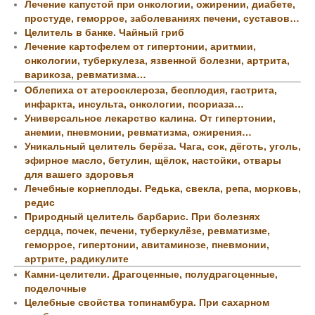
Лечение капустой при онкологии, ожирении, диабете,
простуде, геморрое, заболеваниях печени, суставов…
Целитель в банке. Чайный гриб
Лечение картофелем от гипертонии, аритмии,
онкологии, туберкулеза, язвенной болезни, артрита,
варикоза, ревматизма…
Облепиха от атеросклероза, бесплодия, гастрита,
инфаркта, инсульта, онкологии, псориаза…
Универсальное лекарство калина. От гипертонии,
анемии, пневмонии, ревматизма, ожирения…
Уникальный целитель берёза. Чага, сок, дёготь, уголь,
эфирное масло, бетулин, щёлок, настойки, отвары
для вашего здоровья
Лечебные корнеплоды. Редька, свекла, репа, морковь,
редис
Природный целитель барбарис. При болезнях
сердца, почек, печени, туберкулёзе, ревматизме,
геморрое, гипертонии, авитаминозе, пневмонии,
артрите, радикулите
Камни-целители. Драгоценные, полудрагоценные,
поделочные
Целебные свойства топинамбура. При сахарном