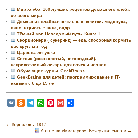
Мир хлеба. 100 лучших рецептов домашнего хлеба
со всего мира
Домашние слабоалкогольные напитки: медовуха,
пиво, игристые вина, сидр
Тёмный маг. Неведомый путь. Книга 1.
Скорционера ( сукерник) — еда, способная кормить
вас круглый год
Царевна-лягушка
Ситник (развесистый, нитевидный):
неприхотливый лекарь для почек и нервов
Обучающие курсы GeekBrains
GeekBrains для детей: программирование и IT-
навыки с 8 до 15 лет
V
O
T
W
P
G
О
K
d
e
h
i
m
т
n
l
a
n
a
п
Н
←
Корниловъ. 1917
o
e
t
t
i
р
Агентство «Мистерио». Вечеринка смерти
→
а
k
g
s
e
l
а