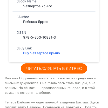
Book Name
Четвертое крыло
Author
Ребекка Яррос
ISBN
978-5-353-10831-3
Buy Link
Buy Четвертое крыло
ЧИТАТЬ/СЛУШАТЬ В ЛИТРЕС
Вайолет Сорренгейл мечтала о тихой жизни среди книг и
пыльных документов. Она готовилась стать писцом, а не
воином. Но её мать — прославленный генерал, и в этой
семье не потерпят слабости.
Теперь Вайолет — кадет военной академии Басгиат. Здесь
готовят элиту Наварры. Всадников на
драконах
. Попасть